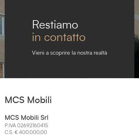
Restiamo
in contatto
Vieni a scoprire la nostra realtà
MCS Mobili
MCS Mobili Srl
P.IVA 02692160415
C.S. € 400.000,00