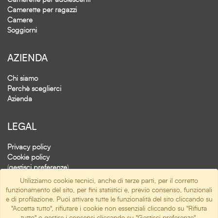
Camerette per ragazzi
Camere
Soggiorni
AZIENDA
Chi siamo
Perchè sceglierci
Azienda
LEGAL
Privacy policy
Cookie policy
(
gestisci preferenze
)
Utilizziamo cookie tecnici, anche di terze parti, per il corretto
funzionamento del sito, per fini statistici e, previo consenso, funzionali
SOCIAL
e di profilazione. Puoi attivare tutte le funzionalità del sito cliccando su
"Accetta tutto", rifiutare i cookie non essenziali cliccando su "Rifiuta