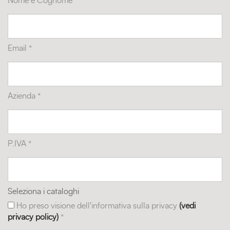
Nome e Cognome *
Email *
Azienda *
P.IVA *
Seleziona i cataloghi
Ho preso visione dell'informativa sulla privacy
(vedi
privacy policy)
*