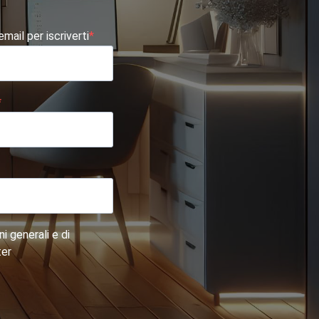
 email per iscriverti
i generali e di
ter