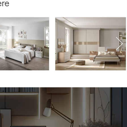
ere
RA DE/07
LYRA LY01