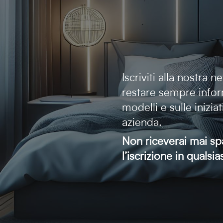
Iscriviti alla nostra 
restare sempre infor
modelli e sulle inizia
azienda.
Non riceverai mai sp
l’iscrizione in quals