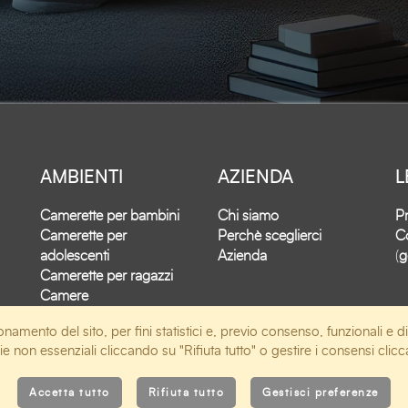
AMBIENTI
AZIENDA
L
Camerette per bambini
Chi siamo
Pr
Camerette per
Perchè sceglierci
Co
adolescenti
Azienda
(
g
Camerette per ragazzi
Camere
Soggiorni
onamento del sito, per fini statistici e, previo consenso, funzionali e di
okie non essenziali cliccando su "Rifiuta tutto" o gestire i consensi cli
Accetta tutto
Rifiuta tutto
Gestisci preferenze