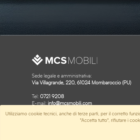
Sede legale e amministrativa:
Via Villagrande, 220, 61024 Mombaroccio (PU)
Tel:
0721 9208
E-mail:
info@mcsmobili.com
Utilizziamo cookie tecnici, anche di terze parti, per il corretto funzi
P.IVA 02692160415
"Accetta tutto", rifiutare i co
© Web agency Artistiko Studio