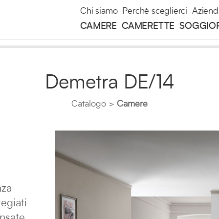
Chi siamo
Perchè sceglierci
Aziend
CAMERE
CAMERETTE
SOGGIO
Demetra DE/14
Catalogo
Camere
nza
regiati
ensate