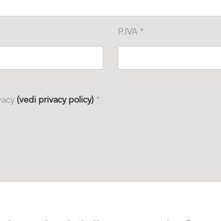
P.IVA *
ivacy
(vedi privacy policy)
*