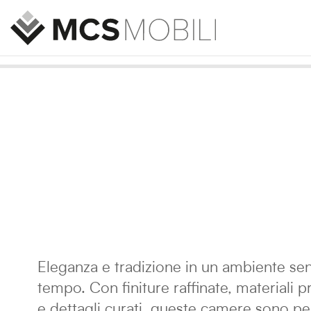
Eleganza e tradizione in un ambiente se
tempo. Con finiture raffinate, materiali p
e dettagli curati, queste camere sono p