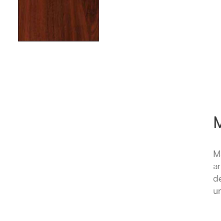
M
Ma
ar
de
un