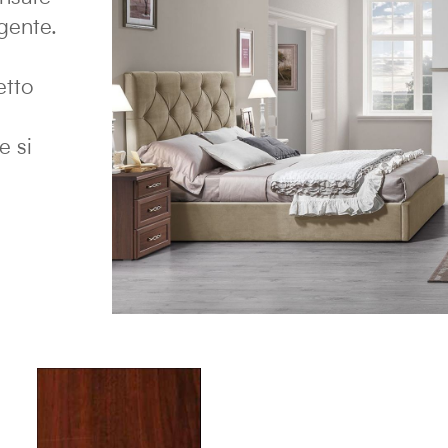
gente.
etto
e si