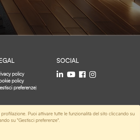
EGAL
SOCIAL
ivacy policy
okie policy
estisci preferenze
)
 profilazione. Puoi attivare tutte le funzionalità del sito cliccando su
ccando su "Gestisci preferenze".