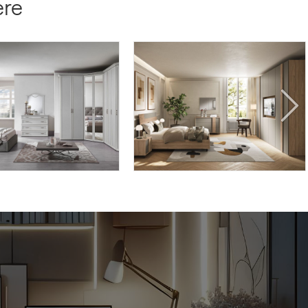
ere
A DE/01
HYDRA HY12