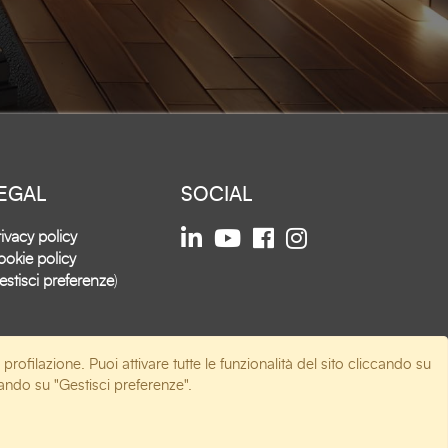
EGAL
SOCIAL
ivacy policy
okie policy
estisci preferenze
)
 profilazione. Puoi attivare tutte le funzionalità del sito cliccando su
ccando su "Gestisci preferenze".