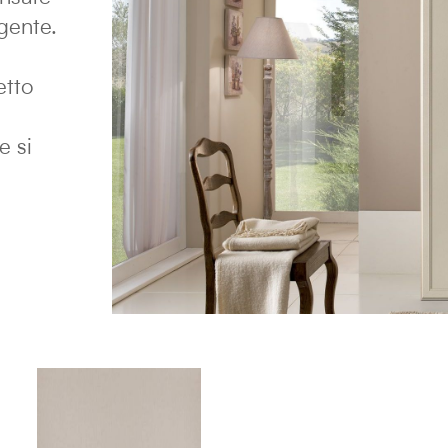
gente.
etto
e si