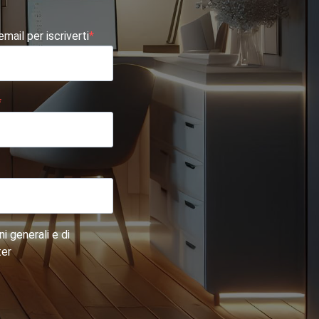
 email per iscriverti
i generali e di
ter