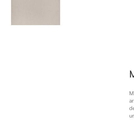
M
Ma
ar
de
un