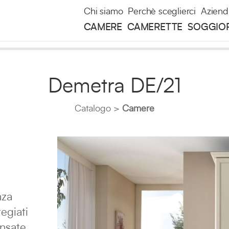
Chi siamo
Perchè sceglierci
Aziend
CAMERE
CAMERETTE
SOGGIO
Demetra DE/21
Catalogo
Camere
nza
regiati
ensate