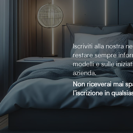
Iscriviti alla nostra 
restare sempre infor
modelli e sulle inizia
azienda.
Non riceverai mai sp
l’iscrizione in quals