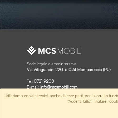
Sede legale e amministrativa:
Via Villagrande, 220, 61024 Mombaroccio (PU)
Tel:
0721 9208
E-mail:
info@mcsmobili.com
Utilizziamo cookie tecnici, anche di terze parti, per il corretto funzi
P.IVA 02692160415
"Accetta tutto", rifiutare i co
© Web agency Artistiko Studio