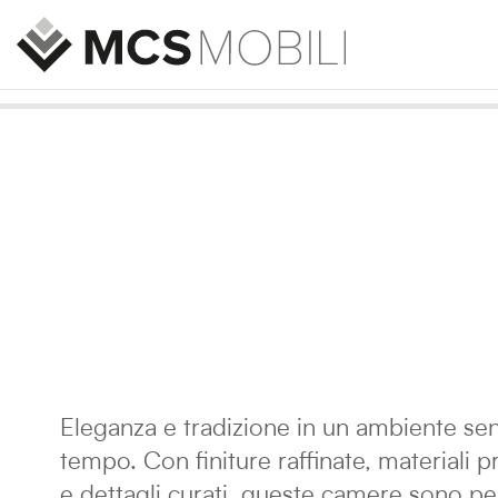
Eleganza e tradizione in un ambiente se
tempo. Con finiture raffinate, materiali p
e dettagli curati, queste camere sono p