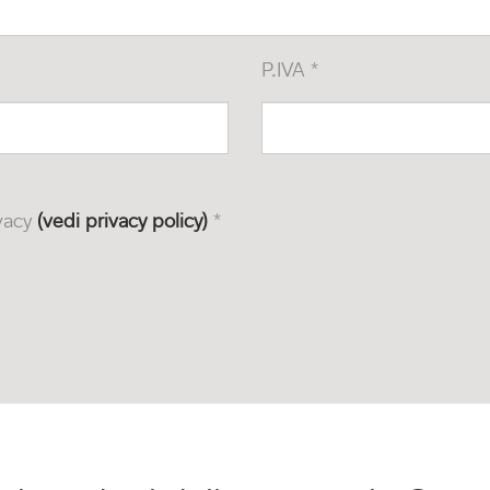
P.IVA *
ivacy
(vedi privacy policy)
*