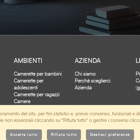
AMBIENTI
AZIENDA
L
Camerette per bambini
Chi siamo
Pr
Camerette per
Perchè sceglierci
Co
adolescenti
Azienda
(
g
Camerette per ragazzi
Camere
Soggiorni
onamento del sito, per fini statistici e, previo consenso, funzionali e di
okie non essenziali cliccando su "Rifiuta tutto" o gestire i consensi cli
Accetta tutto
Rifiuta tutto
Gestisci preferenze