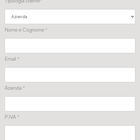
Tipologia cliente*
Nome e Cognome *
Email *
Azienda *
P.IVA *