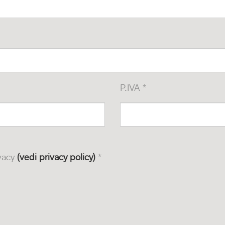
P.IVA *
ivacy
(vedi privacy policy)
*