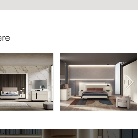
ere
Y18
HYDRA HY09