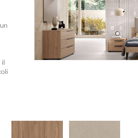
 un
il
oli