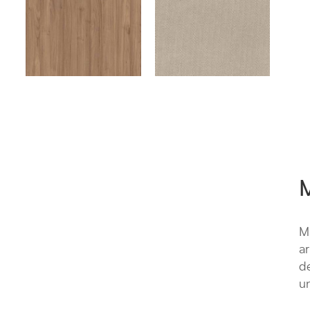
M
Ma
ar
de
un