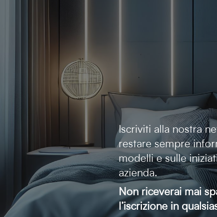
Iscriviti alla nostra 
restare sempre infor
modelli e sulle inizia
azienda.
Non riceverai mai sp
l’iscrizione in quals