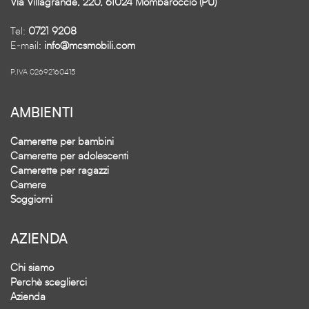
Via Villagrande, 220, 61024 Mombaroccio (PU)
Tel:
0721 9208
E-mail:
info@mcsmobili.com
P.IVA 02692160415
AMBIENTI
Camerette per bambini
Camerette per adolescenti
Camerette per ragazzi
Camere
Soggiorni
AZIENDA
Chi siamo
Perchè sceglierci
Azienda