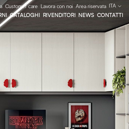
ITA
a
Customer care
Lavora con noi
Area riservata
RNI
CATALOGHI
RIVENDITORI
NEWS
CONTATTI