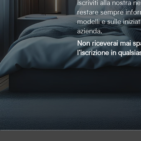
Iscriviti alla nostra 
restare sempre infor
modelli e sulle inizia
azienda.
Non riceverai mai sp
l’iscrizione in quals