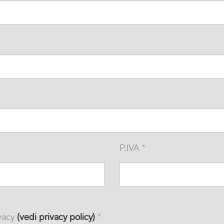
P.IVA *
ivacy
(vedi privacy policy)
*