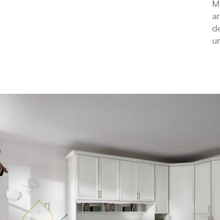
Ma
ar
de
un