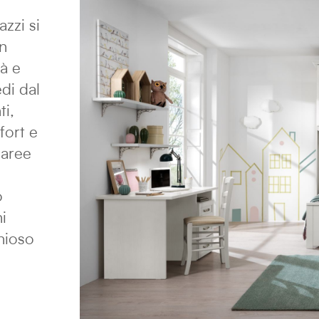
zzi si
un
tà e
di dal
ti,
fort e
 aree
o
i
nioso