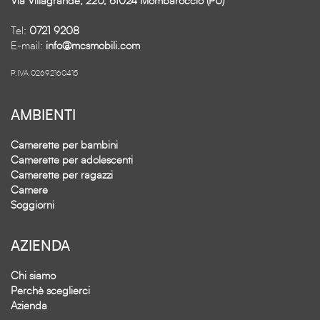
Via Villagrande, 220, 61024 Mombaroccio (PU)
Tel:
0721 9208
E-mail:
info@mcsmobili.com
P.IVA 02692160415
AMBIENTI
Camerette per bambini
Camerette per adolescenti
Camerette per ragazzi
Camere
Soggiorni
AZIENDA
Chi siamo
Perchè sceglierci
Azienda