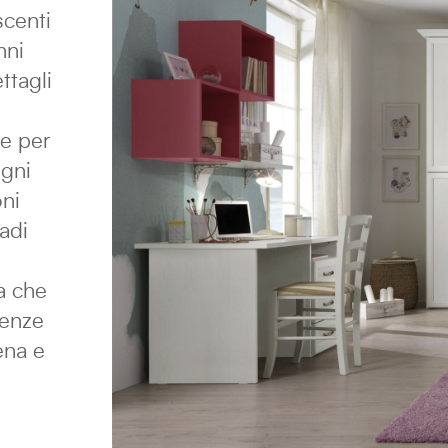
scenti
nni
ttagli
le per
Ogni
oni
adi
a che
genze
ena e