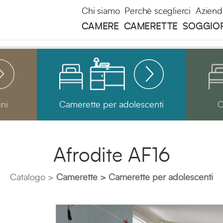
Chi siamo
Perchè sceglierci
Aziend
CAMERE
CAMERETTE
SOGGIO
ni
Camerette per adolescenti
C
Afrodite AF16
Catalogo
Camerette
Camerette per adolescenti