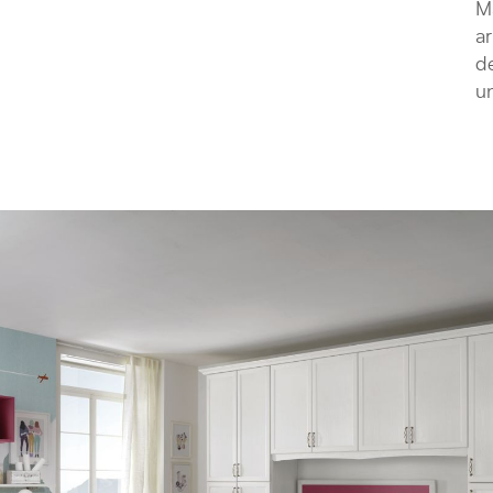
Ma
ar
de
un