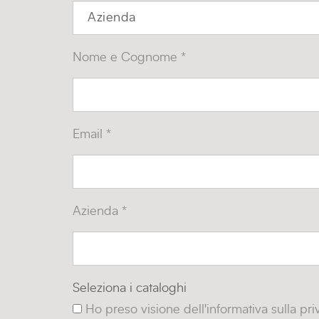
Nome e Cognome *
Email *
Azienda *
Seleziona i cataloghi
Ho preso visione dell'informativa sulla pr