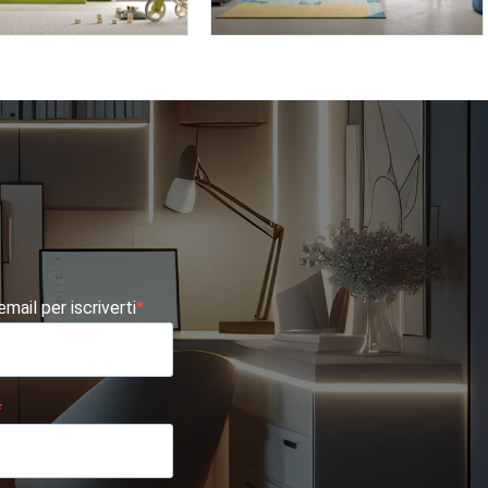
BK01
OMNIA 6.15
 email per iscriverti