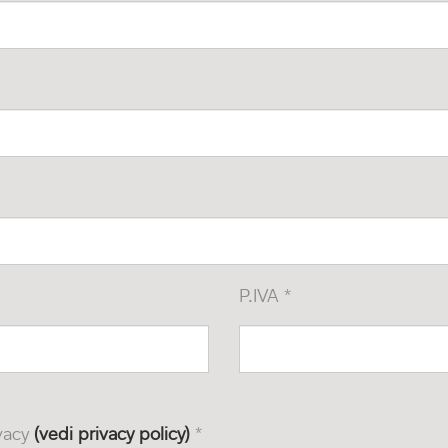
P.IVA *
ivacy
(vedi privacy policy)
*