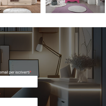
TE AF10
AFRODITE AF02
 email per iscriverti