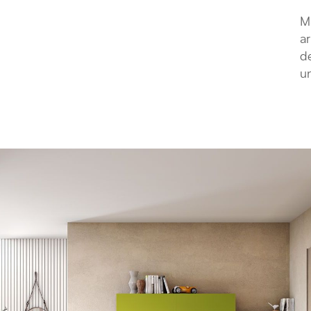
Ma
ar
de
un