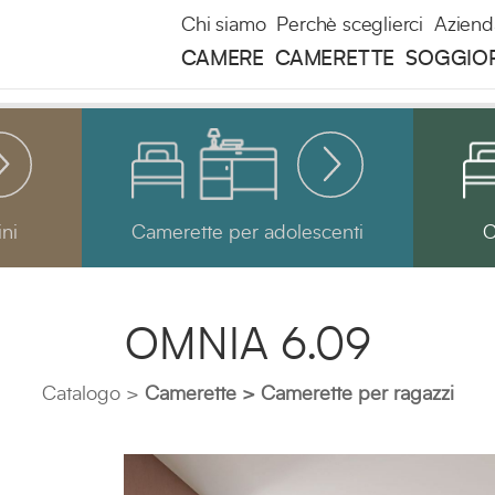
Chi siamo
Perchè sceglierci
Aziend
CAMERE
CAMERETTE
SOGGIO
ni
Camerette per adolescenti
C
OMNIA 6.09
Catalogo
Camerette
Camerette per ragazzi