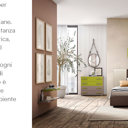
per
iane.
stanza
ica,
l
 ogni
di
o è
 e
biente