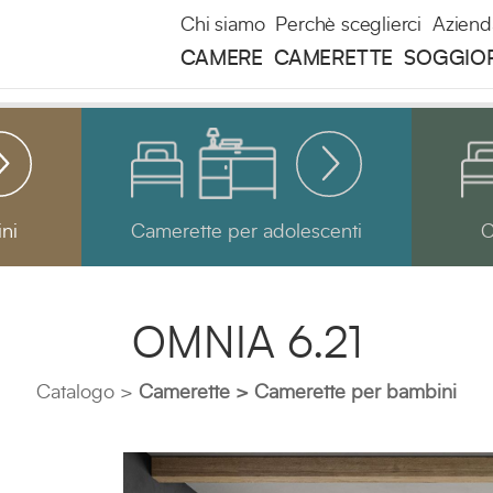
Chi siamo
Perchè sceglierci
Aziend
CAMERE
CAMERETTE
SOGGIO
ni
Camerette per adolescenti
C
OMNIA 6.21
Catalogo
Camerette
Camerette per bambini