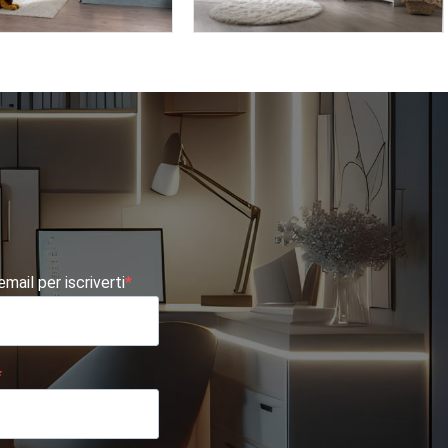
TE AF11
AFRODITE AF06
 email per iscriverti