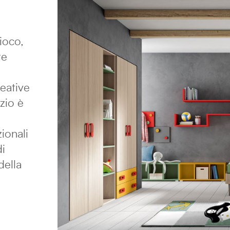
gioco,
te
reative
zio è
ionali
di
della