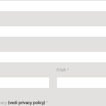
P.IVA *
ivacy
(vedi privacy policy)
*