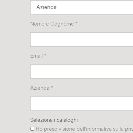
Nome e Cognome *
Email *
Azienda *
Seleziona i cataloghi
Ho preso visione dell'informativa sulla pr