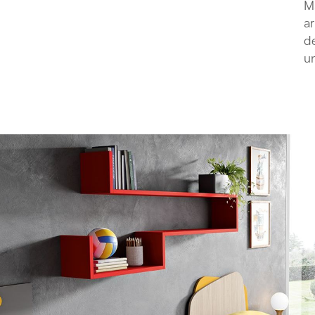
Ma
ar
de
un